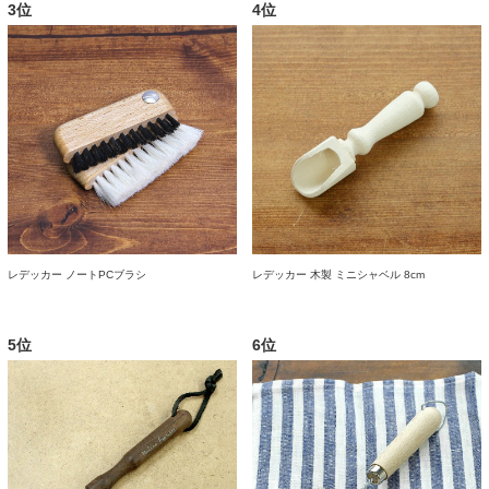
3位
4位
レデッカー ノートPCブラシ
レデッカー 木製 ミニシャベル 8cm
5位
6位